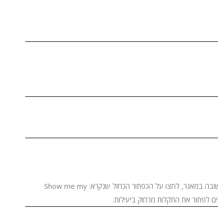
הרשמו עם פרטי חשבונכם, בחרו את התוכנה המתאימה המשיכו לשלב השני ובחרו את סוג התמיכה. אם לא מצאתם תשובה במאגר, לחצו על הכפתור הכחול שנקרא: Show me my