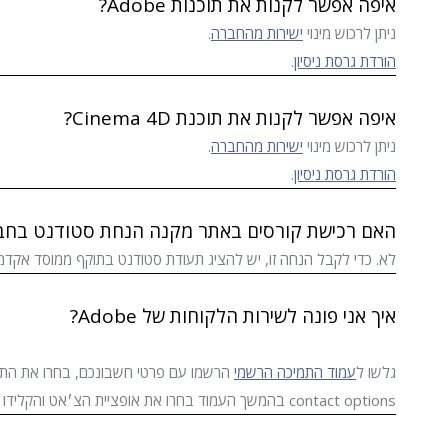
איפה אפשר לקנות את תוכנות Adobe?
ניתן לרכוש מינוי
ישירות מהחברה
.
הורדת גרסת ניסיון
.
איפה אפשר לקנות את תוכנת Cinema 4D?
ניתן לרכוש מינוי
ישירות מהחברה
.
הורדת גרסת ניסיון
.
האם רכישת קורסים באתר מקנה הנחת סטודנט בחברת Adobe או on
לא. כדי לקבל הנחה זו, יש להציג תעודת סטודנט בתוקף ממוסד אקדמי
איך אני פונה לשירות הלקוחות של Adobe?
גלשו ל
עמוד התמיכה הרשמי
contact options בהמשך העמוד בחרו את אופציית הצ׳אט והקלידו את הודעתכם (יש לכתוב באנגלית). לאדובי יש כלי אבחון מתקדמים והם מצליחים לפתור את התקלות מרחוק ביעילות.