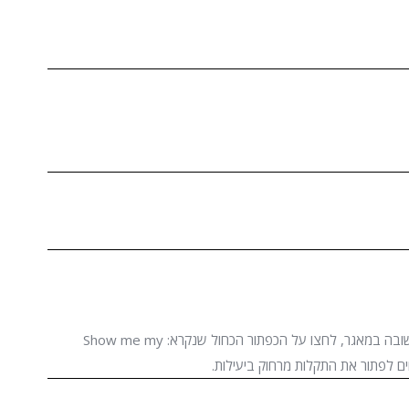
הרשמו עם פרטי חשבונכם, בחרו את התוכנה המתאימה המשיכו לשלב השני ובחרו את סוג התמיכה. אם לא מצאתם תשובה במאגר, לחצו על הכפתור הכחול שנקרא: Show me my