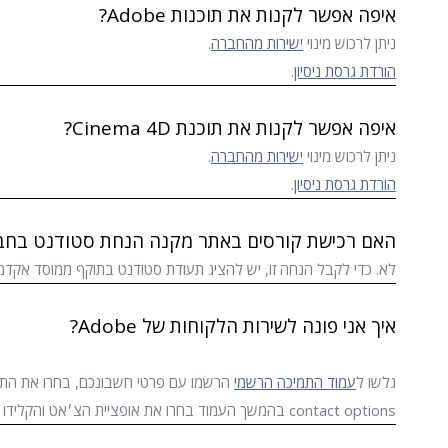
איפה אפשר לקנות את תוכנות Adobe?
ניתן לרכוש מינוי
ישירות מהחברה
.
הורדת גרסת ניסיון
.
איפה אפשר לקנות את תוכנת Cinema 4D?
ניתן לרכוש מינוי
ישירות מהחברה
.
הורדת גרסת ניסיון
.
האם רכישת קורסים באתר מקנה הנחת סטודנט בחברת Adobe או on
לא. כדי לקבל הנחה זו, יש להציג תעודת סטודנט בתוקף ממוסד אקדמי
איך אני פונה לשירות הלקוחות של Adobe?
גלשו ל
עמוד התמיכה הרשמי
contact options בהמשך העמוד בחרו את אופציית הצ׳אט והקלידו את הודעתכם (יש לכתוב באנגלית). לאדובי יש כלי אבחון מתקדמים והם מצליחים לפתור את התקלות מרחוק ביעילות.