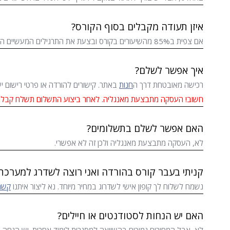
איזן תעודה מקבלים בסוף הקורס?
אם צפית ב85% מהשיעורים בקורס ובצעת את התרגילים המעשיים הנך זכאי/ית לתעודת סיום רשמית מטעמינו בה מצוין שם ומשך הקורס בשעות לימוד.
איך אפשר לשלם?
רכישה מאובטחת דרך ה
חנות
באתר. קישורים להורדה או פרטי רישום י
חשוב! העסקה מתבצעת מאנגליה. לאחר ביצוע התשלום תשלח קבל
האם אפשר לשלם בתשלומים?
לא, העסקה מתבצעת מאנגליה ולכן זה לא אפשרי.
קניתי בעבר קורס בהורדה ואני רוצה לשדרג למערכת
נשמח לשלוח לך קופון אישי לשדרוג במחיר מיוחד. נא ליצור איתנו
קשר
האם יש הנחות לסטודנטים או חיילים?