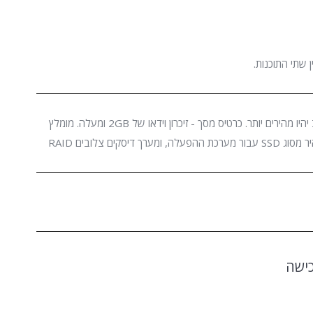
שתי התוכנות.
כדי לעבוד עם תוכנות Adobe הנה מספר דגשים שכדאי לשים לב אליהם: מעבד מהיר ככל שניתן - עדיף i7 ומעלה. ככל שהמעבד חזק, זמני החישוב יהיו מהירים יותר. כרטיס מסך - זיכרון וידאו של 2GB ומעלה. מומלץ
להשקיע בכרטיסי מסך שתומכים בהאצת חומרה. RAM - עדיפות לכמה שיותר - מומלץ לפחות 16 ג״ב והחל מ-32 ג״ב יורגש שיפור מהותי. דיסק מהיר מסוג SSD עבור מערכת ההפעלה, ומערך דיסקים צלובים RAID
ישה