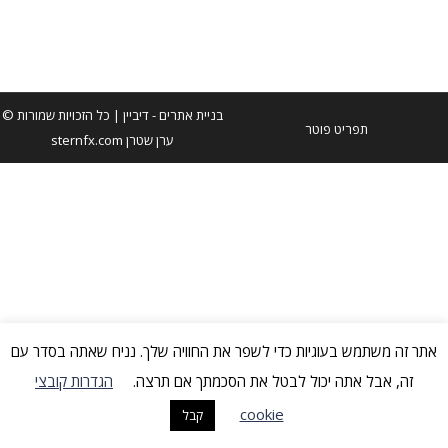
שכפול אובייקטים על ידי הפרשי זמן באפטר אפקטס
בניית אתרים
- דיביין | כל הזכויות שמורות ©
תפריט פוטר
ערן שטרן sternfx.com
אתר זה משתמש בעוגיות כדי לשפר את החוויה שלך. נניח שאתה בסדר עם
זה, אבל אתה יכול לבטל את הסכמתך אם תרצה.
הגדרות קובצי
cookie
קבל