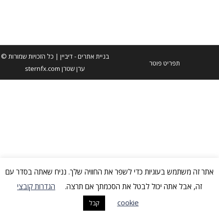
שימוש בפאנל Frame.io באפטר אפקטס לקבלת משוב מלקוחות
בניית אתרים
- דיביין | כל הזכויות שמורות ©
תפריט פוטר
ערן שטרן sternfx.com
אתר זה משתמש בעוגיות כדי לשפר את החוויה שלך. נניח שאתה בסדר עם
זה, אבל אתה יכול לבטל את הסכמתך אם תרצה.
הגדרות קובצי
cookie
קבל