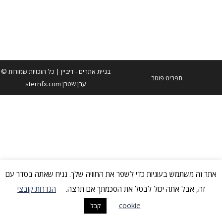
שעה וחצי של תוכן חדש הסוקר את העדכונים בגרסאות 2026 של תוכנות
העיצוב של אדובי
בניית אתרים
- דיביין | כל הזכויות שמורות ©
תפריט פוטר
ערן שטרן sternfx.com
אתר זה משתמש בעוגיות כדי לשפר את החוויה שלך. נניח שאתה בסדר עם
זה, אבל אתה יכול לבטל את הסכמתך אם תרצה.
הגדרות קובצי
cookie
קבל