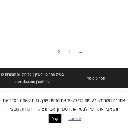
Leave a comment
שלושה טיפים לפרמייר פרו שבתוכם עוד טיפ-טיפונים קטנים
וחמודים.
2
1
←
בניית אתרים
- דיביין | כל הזכויות שמורות ©
תפריט פוטר
ערן שטרן sternfx.com
אתר זה משתמש בעוגיות כדי לשפר את החוויה שלך. נניח שאתה בסדר עם
זה, אבל אתה יכול לבטל את הסכמתך אם תרצה.
הגדרות קובצי
cookie
קבל