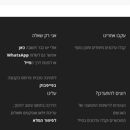
עקבו אחרינו
אני רק שאלה
קבלו עדכונים מיוחדים ותוכן נוסף
אולי יש כבר תשובה
כאן
אפשר גם לשלוח
WhatsApp
או לפנות דרך ה
מייל
לתמיכה טכנית פרסמו בקבוצה
בפייסבוק
רוצים להתעדכן?
עלינו
הצטרפו לרשימת התפוצה של
הדרכה בתחום עיצוב למסך,
האנשים
עריכת וידאו ואפקטים ויזואלים.
המוכשרים וקבלו עדכונים במייל
לסיפור המלא