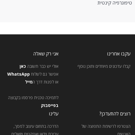
טיפוגרפיה קינטית
עקבו אחרינו
אני רק שאלה
קבלו עדכונים מיוחדים ותוכן נוסף
אולי יש כבר תשובה
כאן
אפשר גם לשלוח
WhatsApp
או לפנות דרך ה
מייל
לתמיכה טכנית פרסמו בקבוצה
בפייסבוק
רוצים להתעדכן?
עלינו
הצטרפו לרשימת התפוצה של
הדרכה בתחום עיצוב למסך,
האנשים
עריכת וידאו ואפקטים ויזואלים.