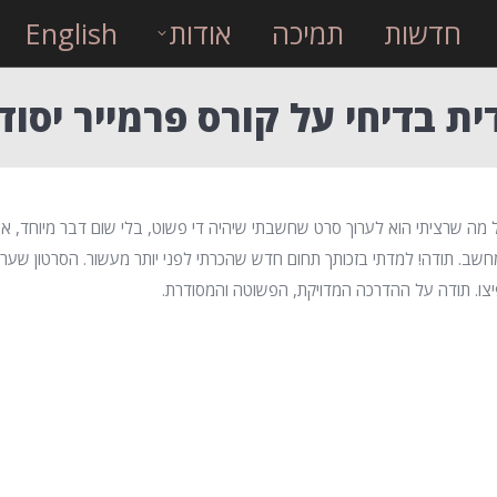
חדשות
תמיכה
אודות
English
ית בדיחי על קורס פרמייר יסוד
 מה שרציתי הוא לערוך סרט שחשבתי שיהיה די פשוט, בלי שום דבר מיוחד, אפי
חשב. תודה! למדתי בזכותך תחום חדש שהכרתי לפני יותר מעשור. הסרטון שער
יצו. תודה על ההדרכה המדויקת, הפשוטה והמסודרת.