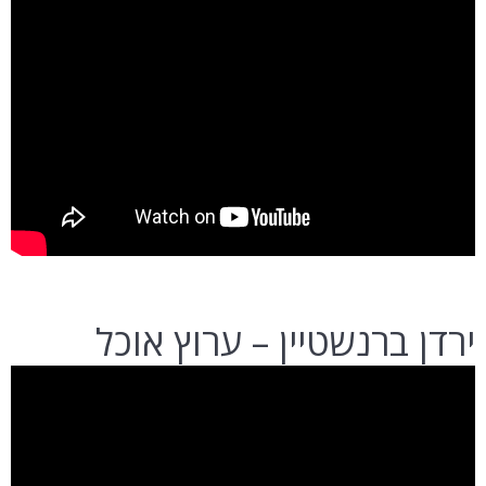
ירדן ברנשטיין – ערוץ אוכל