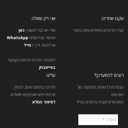
עקבו אחרינו
אני רק שאלה
קבלו עדכונים מיוחדים ותוכן נוסף
אולי יש כבר תשובה
כאן
אפשר גם לשלוח
WhatsApp
או לפנות דרך ה
מייל
לתמיכה טכנית פרסמו בקבוצה
בפייסבוק
רוצים להתעדכן?
עלינו
הצטרפו לרשימת התפוצה של
הדרכה בתחום עיצוב למסך,
האנשים
עריכת וידאו ואפקטים ויזואלים.
המוכשרים וקבלו עדכונים במייל
לסיפור המלא