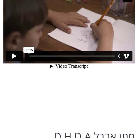
מתן ארבל D.H.D.A