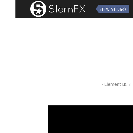
לאתר הלמידה
הצצה להפקות שאיל יצר לחינוכית ולסין • מאחורי הקלעים של קליפים מארץ נהדרת • איך זה להיות one man band בתעשיה אוכלת יושביה • עבודה עם Element •