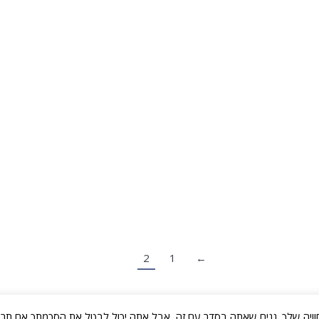
טל, להוסיף ולייצא
2
1
←
ויה שלך. נניח שאתה בסדר עם זה, אבל אתה יכול לבטל את הסכמתך אם תרצ